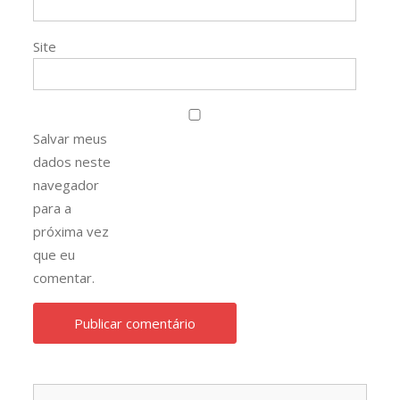
Site
Salvar meus
dados neste
navegador
para a
próxima vez
que eu
comentar.
Pesqu