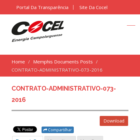
Portal Da Transparência
Site Da Cocel
Home
Memphis Documents Posts
CONTRATO-ADMINISTRATIVO-073-2016
CONTRATO-ADMINISTRATIVO-073-
2016
Download
Compartilhar