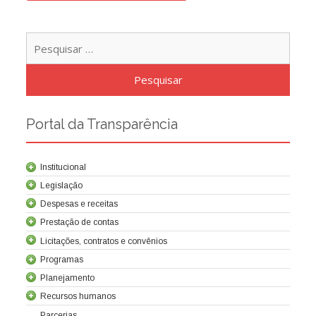
Pesqu
por:
Portal da Transparência
Institucional
Legislação
Despesas e receitas
Prestação de contas
Licitações, contratos e convênios
Programas
Contrato de concessão
Lei da Criação da Cocel
Leis relacionadas
Normas técnicas
Planejamento
Recursos humanos
Parcerias
Balanços
Demonstrações societárias