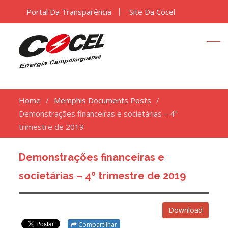
Portal Da Transparência
Site Da Cocel
Home
Memphis Documents Posts
Demonstrações financeiras e societárias – 4º
trimestre de 2019
Demonstrações financeiras e
societárias – 4º trimestre de 2019
Download
Compartilhar