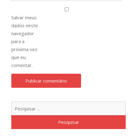
Salvar meus
dados neste
navegador
para a
próxima vez
que eu
comentar.
Pesqu
por: