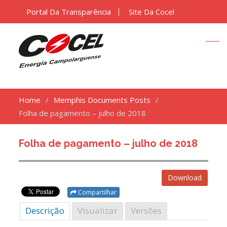
Portal Da Transparência
Site Da Cocel
Home
Memphis Documents Posts
Folha de pagamento – julho de 2018
Folha de pagamento – julho de 2018
Download
Compartilhar
Descrição
Visualizar
Versões