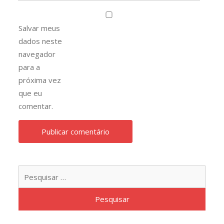
Salvar meus
dados neste
navegador
para a
próxima vez
que eu
comentar.
Pesqu
por: