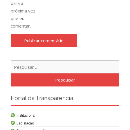
para a
próxima vez
que eu
comentar.
Pesqu
por:
Portal da Transparência
Institucional
Legislação