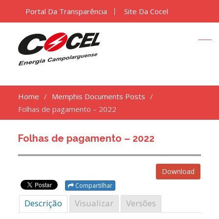
Portal Da Transparência
Site Da Cocel
Home
Memphis Documents Posts
Folhas de pagamento – 2022
Folhas de pagamento – 2022
Download
Compartilhar
Descrição
Visualizar
Versões