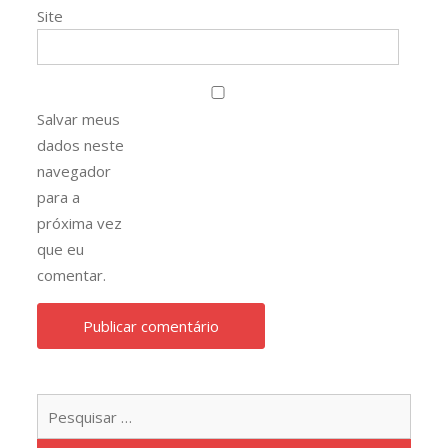
Site
Salvar meus
dados neste
navegador
para a
próxima vez
que eu
comentar.
Pesqu
por: