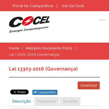
Portal Da Transparência
Site Da Cocel
Home
Memphis Documents Posts
Lei 13303-2016 (Governança)
Lei 13303-2016 (Governança)
Download
Compartilhar
Descrição
Visualizar
Versões