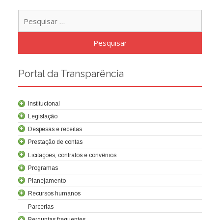
Pesqu
por:
Portal da Transparência
Institucional
Legislação
Despesas e receitas
Prestação de contas
Licitações, contratos e convênios
Programas
Contrato de concessão
Lei da Criação da Cocel
Leis relacionadas
Normas técnicas
Planejamento
Recursos humanos
Parcerias
Balanços
Demonstrações societárias
Relatórios trimestrais
Tribunal de contas
Relatório de Controle Interno
Sobre a Cocel
Perguntas frequentes
Composição acionária