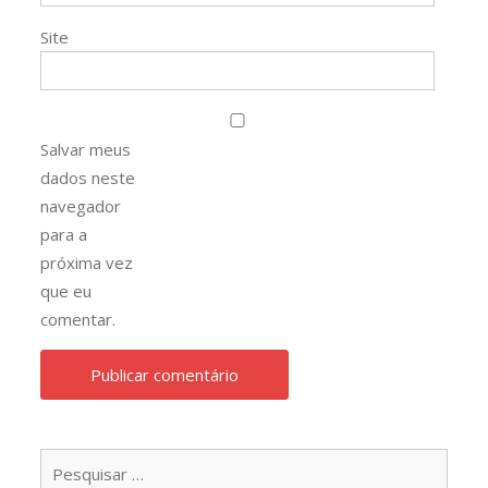
Site
Salvar meus
dados neste
navegador
para a
próxima vez
que eu
comentar.
Pesqu