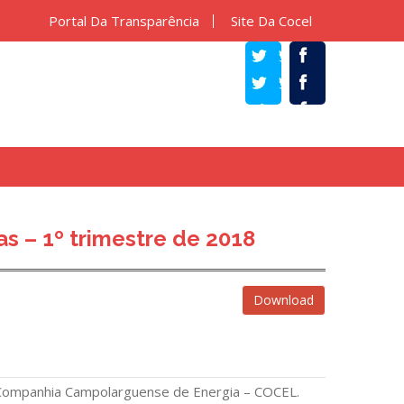
Portal Da Transparência
Site Da Cocel
TWITTER
FACEBOOK
s – 1º trimestre de 2018
Download
 Companhia Campolarguense de Energia – COCEL.