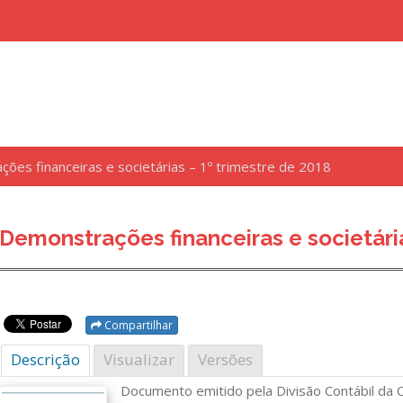
ões financeiras e societárias – 1º trimestre de 2018
uisar
Demonstrações financeiras e societária
Compartilhar
Descrição
Visualizar
Versões
Documento emitido pela Divisão Contábil da