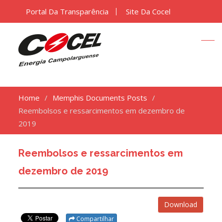
Portal Da Transparência
Site Da Cocel
Home
Memphis Documents Posts
Reembolsos e ressarcimentos em dezembro de
2019
Reembolsos e ressarcimentos em
dezembro de 2019
Download
Compartilhar