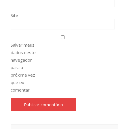
Site
Salvar meus
dados neste
navegador
para a
próxima vez
que eu
comentar.
Pesqu