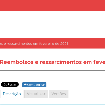
s e ressarcimentos em fevereiro de 2021
uisar
Reembolsos e ressarcimentos em feve
Compartilhar
Descrição
Visualizar
Versões