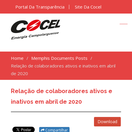
Portal Da Transparência
Site Da Cocel
Home
Memphis Documents Posts
Relação de colaboradores ativos e inativos em abril
de 2020
Relação de colaboradores ativos e
inativos em abril de 2020
Download
Compartilhar