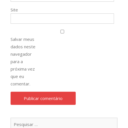
Site
Salvar meus
dados neste
navegador
para a
próxima vez
que eu
comentar.
Pesqu