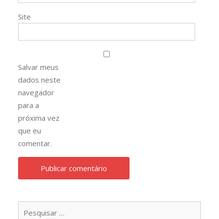
Site
Salvar meus
dados neste
navegador
para a
próxima vez
que eu
comentar.
Pesqu