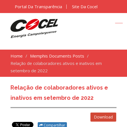
Portal Da Transparência
Site Da Cocel
Home
Memphis Documents Posts
Relação de colaboradores ativos e inativos em
setembro de 2022
Relação de colaboradores ativos e
inativos em setembro de 2022
Download
Compartilhar