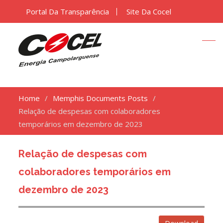
Portal Da Transparência
Site Da Cocel
Home
Memphis Documents Posts
Relação de despesas com colaboradores
temporários em dezembro de 2023
Relação de despesas com
colaboradores temporários em
dezembro de 2023