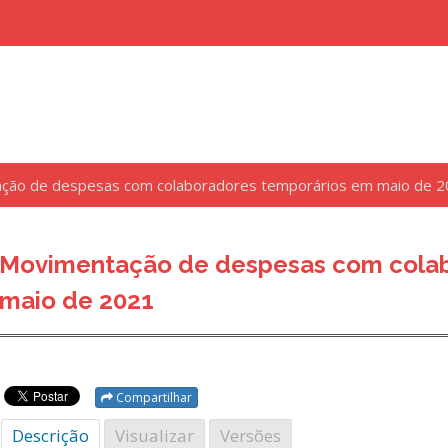
ção de despesas com colaboradores temporários em maio de 
uisar
Movimentação de despesas com colab
maio de 2021
Compartilhar
Descrição
Visualizar
Versões