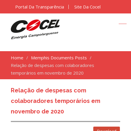
Portal Da Transparência
Site Da Cocel
Home
Memphis Documents Posts
Relação de despesas com colaboradores
temporários em novembro de 2020
Relação de despesas com
colaboradores temporários em
novembro de 2020