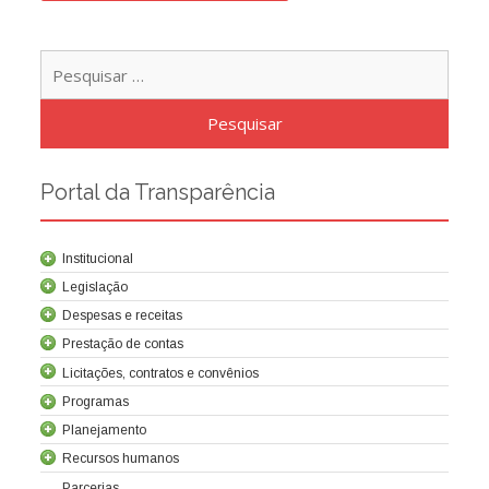
Pesqu
por:
Portal da Transparência
Institucional
Legislação
Despesas e receitas
Prestação de contas
Licitações, contratos e convênios
Programas
Contrato de concessão
Lei da Criação da Cocel
Leis relacionadas
Normas técnicas
Planejamento
Recursos humanos
Parcerias
Balanços
Demonstrações societárias