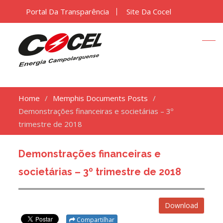
Portal Da Transparência
Site Da Cocel
Home
Memphis Documents Posts
Demonstrações financeiras e societárias – 3º
trimestre de 2018
Demonstrações financeiras e
societárias – 3º trimestre de 2018
Download
Compartilhar