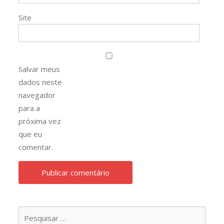
Site
Salvar meus
dados neste
navegador
para a
próxima vez
que eu
comentar.
Pesqu