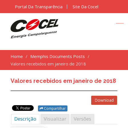
Portal Da Transparência
Site Da Cocel
Home
Memphis Documents Posts
Valores recebidos em janeiro de 2018
Valores recebidos em janeiro de 2018
Download
Compartilhar
Descrição
Visualizar
Versões