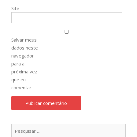
Site
Salvar meus
dados neste
navegador
para a
próxima vez
que eu
comentar.
Pesqu
por: