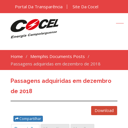
Portal Da Transparência
Site Da Cocel
Home
Memphis Documents Posts
Passagens adquiridas em dezembro de 2018
Passagens adquiridas em dezembro
de 2018
Download
Compartilhar