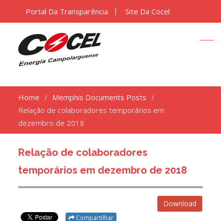
Portal Da Transparência
Site Da Cocel
Home
Memphis Documents Posts
Relação de colaboradores temporários em
dezembro de 2018
Relação de colaboradores
temporários em dezembro de 2018
Download
Compartilhar