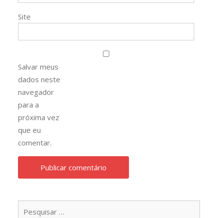
Site
Salvar meus
dados neste
navegador
para a
próxima vez
que eu
comentar.
Pesqu