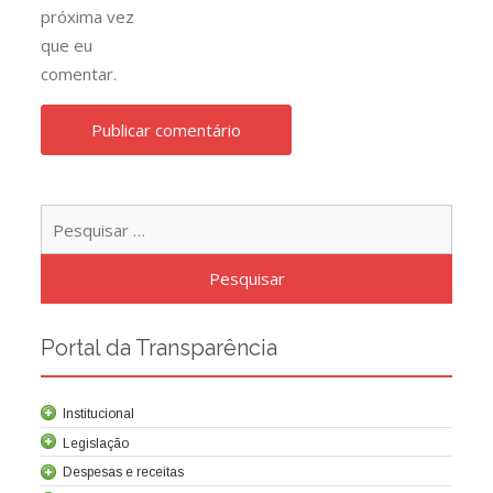
próxima vez
que eu
comentar.
Pesqu
por:
Portal da Transparência
Institucional
Legislação
Despesas e receitas