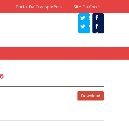
Portal Da Transparência
Site Da Cocel
TWITTER
FACEBOOK
6
Download