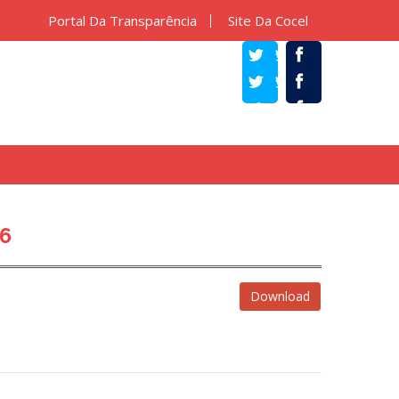
Portal Da Transparência
Site Da Cocel
TWITTER
FACEBOOK
6
Download