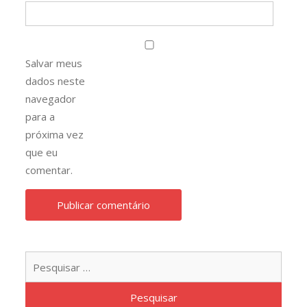
Salvar meus
dados neste
navegador
para a
próxima vez
que eu
comentar.
Pesqu
por: