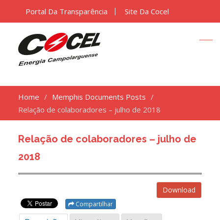
Portal Da Transparência
Site Da Cocel
Home
Memphis Documents Posts
Relação de colaboradores – julho de 2018
Relação de colaboradores – julho de
2018
Download
Compartilhar