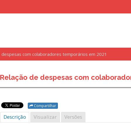
e despesas com colaboradores temporários em 2021
uisar
Relação de despesas com colaborado
Compartilhar
Descrição
Visualizar
Versões