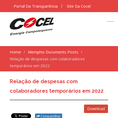
Portal Da Transparência
Site Da Cocel
Home
Memphis Documents Posts
Relação de despesas com colaboradores
temporários em 2022
Relação de despesas com
colaboradores temporários em 2022
Download
Compartilhar