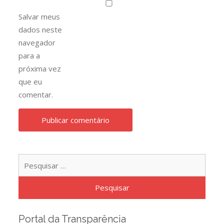
Salvar meus
dados neste
navegador
para a
próxima vez
que eu
comentar.
Pesqu
por:
Portal da Transparência